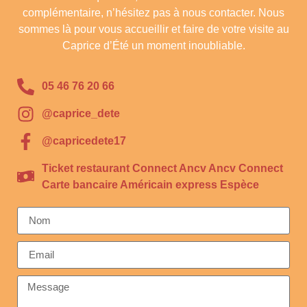
complémentaire, n’hésitez pas à nous contacter. Nous
sommes là pour vous accueillir et faire de votre visite au
Caprice d’Été un moment inoubliable.
05 46 76 20 66
@caprice_dete
@capricedete17
Ticket restaurant Connect Ancv Ancv Connect
Carte bancaire Américain express Espèce