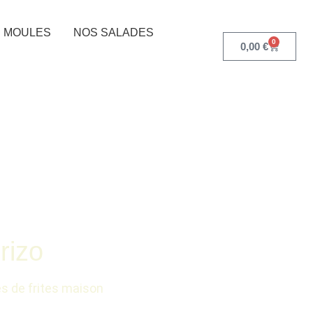
 MOULES
NOS SALADES
0
0,00
€
rizo
 de frites maison