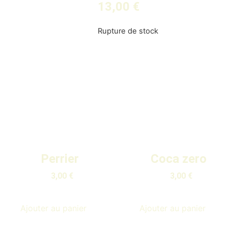
13,00
€
Rupture de stock
Perrier
Coca zero
3,00
€
3,00
€
Ajouter au panier
Ajouter au panier